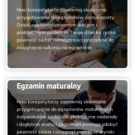
Opcje
Nasi korepetytorzy zapewnią skuteczne
można
przygotowanie do egzaminów ósmoklasisty.
wybrać
Dzięki spersonalizowanym lekcjom i
na
praktycznym podejściu, Twoje dziecko zyska
stronie
pewność siebie i umiejętności potrzebne do
produktu
osiągnięcia sukcesu na egzaminie.
Egzamin maturalny
Nasi korepetytorzy zapewnią skuteczne
przygotowanie do egzaminów maturalnych.
Indywidualne podejście, praktyczne materiały
i dogłębna analiza zagadnień pomogą zdobyć
pewność siebie i osiągnąć najlepsze wyniki