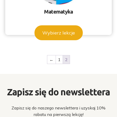
Matematyka
Wybierz lekcje
Ten
produkt
ma
wiele
wariantów.
←
1
2
Opcje
można
wybrać
na
Zapisz się do newslettera
stronie
produktu
Zapisz się do naszego newslettera i uzyskaj 10%
rabatu na pierwszą lekcję!